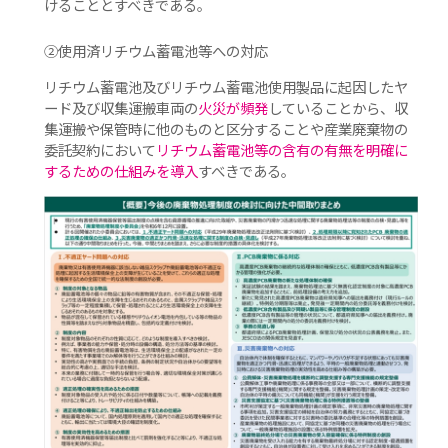
けることとすべきである。
②使用済リチウム蓄電池等への対応
リチウム蓄電池及びリチウム蓄電池使用製品に起因したヤ
ード及び収集運搬車両の
火災が頻発
していることから、収
集運搬や保管時に他のものと区分することや産業廃棄物の
委託契約において
リチウム蓄電池等の含有の有無を明確に
するための仕組みを導入
すべきである。