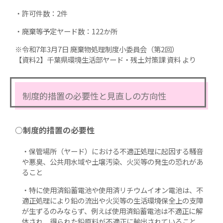
・許可件数：2件
・廃棄等予定ヤード数：122か所
※令和7年3月7日 廃棄物処理制度小委員会（第2回）
【資料2】千葉県環境生活部ヤード・残土対策課 資料 より
制度的措置の必要性と見直しの方向性
○制度的措置の必要性
・保管場所（ヤード）における不適正処理に起因する騒音
や悪臭、公共用水域や土壌汚染、火災等の発生の恐れがあ
ること
・特に使用済鉛蓄電池や使用済リチウムイオン電池は、不
適正処理により鉛の流出や火災等の生活環境保全上の支障
が生ずるのみならず、例えば使用済鉛蓄電池は不適正に解
体され、得られた鉛原料が不適正に輸出されていること