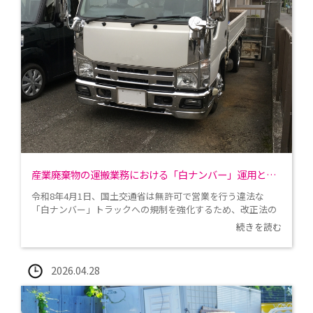
産業廃棄物の運搬業務における「白ナンバー」運用と国土交通省の見解
令和8年4月1日、国土交通省は無許可で営業を行う違法な
「白ナンバー」トラックへの規制を強化するため、改正法の
施行を行いました。改正法では、不法な事業者を利用した荷
続きを読む
主側も処罰や行政指導の対象となるほか、委託回数の制限が
努力義務として設けられます。さらに、これまで一部に限ら
れていた契約内容の書面交付義務が、貨物利用運送事業者に
2026.04.28
も幅広く適用されるようになります。これらの改正は、物流
業界の健全化と適正な運送取引の確保を目的としています。