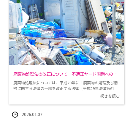
廃棄物処理法の改正について 不適正ヤード問題への対応（その２）
廃棄物処理法については、平成29年に「
廃棄物の処理及び清
掃に関する法律の一部を改正する法律
（平成29年法律第61
号）」が成立、同年6月16日交付、翌平成30年4月1日より順
続きを読む
次施行となりましたが、同法附則第5条に「政府は、附則第一
条第二号に規定する規定の施行後五年を経過した場合におい
て、・・中略・・、新法の規定について検討を加え、その結
2026.01.07
果に基づいて必要な措置を講ずるものとする。」と規定され
ています。この点について令和７年で施行後５年を迎えるこ
とからその規定について検討が予定されており、これを受け