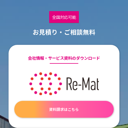
て「廃棄物処理制度小委員会」が設置され検討が行われた結
果、
①不適正ヤード問題への対応
全国対応可能
②PCB廃棄物に係る対応
③災害廃棄物への対応
について改正が予定されております。
お見積り・ご相談無料
本稿では、①不適正ヤード問題への対応について、その内
容と方向性をまとめてみたいと思います。
※「不適正ヤード問題への対応（その１）」についても、ぜ
ひご確認ください。
会社情報・サービス資料のダウンロード
資料請求はこちら