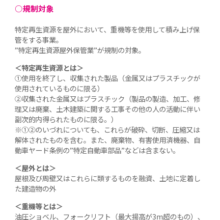
○規制対象
特定再生資源を屋外において、重機等を使用して積み上げ保
管をする事業。
”
特定再生資源屋外保管業
”が規制の対象。
＜特定再生資源とは＞
①使用を終了し、収集された製品（金属又はプラスチックが
使用されているものに限る）
②収集された金属又はプラスチック（製品の製造、加工、修
理又は廃棄、土木建築に関する工事その他の人の活動に伴い
副次的内得られたものに限る。）
※①②のいづれについても、これらが破砕、切断、圧縮又は
解体されたものを含む。また、廃棄物、有害使用済機器、自
動車ヤード条例の”特定自動車部品”などは含まない。
＜屋外とは＞
屋根及び周壁又はこれらに類するものを融資、土地に定着し
た建造物の外
＜重機等とは＞
油圧ショベル、フォークリフト（最大揚高が3m超のもの）、