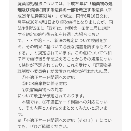
廃棄物処理法については、平成29年に「
廃棄物の処
理及び清掃に関する法律の一部を改正する法律
（平
成29年法律第61号）」が成立、同年6月16日交付、
翌平成30年4月1日より順次施行となりましたが、同
法附則第5条に「政府は、附則第一条第二号に規定
する規定の施行後五年を経過した場合におい
て、・・中略・・、新法の規定について検討を加
え、その結果に基づいて必要な措置を講ずるものと
する。」と規定されています。この点について令和
７年で施行後５年を迎えることからその規定につい
て検討が予定されており、これを受けて「廃棄物処
理制度小委員会」が設置され検討が行われた結果、
①不適正ヤード問題への対応
②PCB廃棄物に係る対応
③災害廃棄物への対応
について改正が予定されております。
本稿では、①不適正ヤード問題への対応につい
て、その内容と方向性をまとめてみたいと思いま
す。
※「不適正ヤード問題への対応（その１）」につい
ても、ぜひご確認ください。