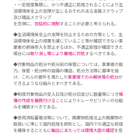
・一定程度集積し、かつ不適正に処理されることにより生
活環境保全上の支障が生じるおそれのある金属スクラップ
及び雑品スクラップ
を念頭に、
包括的に規制
することが必要と考えられる。
◆生活環境保全上の支障を防止するための方策として、生
活環境保全上の措置を講じていること等が確認できない事
業者の新規参入を禁止するほか、不適正処理が確認できた
場合には
取り消し等により厳格に対処
するべきである。
◆対象物品の処分や処分前の保管については、事業者の能
力、保管・処分時の設備の構造、処分方法等に基準を設
け、これらの要件を満たした
事業場でのみ解体等の処分
が
できるような仕組みとすべきである。
◆制度対象物品の受入日及び処分日並びに数量等につき
帳
簿の作成を義務付ける
ことによりトレーサビリティの仕組
みを構築すべきである。
◆使用済鉛蓄電池等について、廃棄物処理法上の廃棄物の
取扱いに準じて国内処理を原則とし、国内での適正な処理
を確保するとともに
輸出にあたっては環境大臣の確認
を受