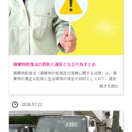
廃棄物処理法の罰則と違反となる行為まとめ
廃棄物処理法（廃棄物の処理及び清掃に関する法律）は、廃
棄物の適正な処理と生活環境の保全を目的としており、違反
行為に対しては、懲役刑や多額の罰金刑を含む厳しい罰則が
続きを読む
定められています。 本コラムでは、どのような行為が抵触す
るのかの事例と、事例ごとの罰則をまとめています。
2026.07.22