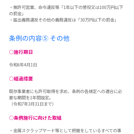
・無許可営業、命令違反等「1年以下の懲役又は100万円以下
の罰金」
・届出義務違反その他の義務違反は「30万円以下の罰金」
条例の内容⑤
その他
○施行期日
令和6年4月1日
○経過措置
既存事業者にも許可取得を求め、条例の各規定への適合に必
要な期間を1年間設定。
（令和7年3月31日まで）
○条例施行に向けた取組
・金属スクラップヤード等として把握をしているすべての事