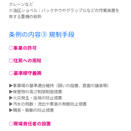
クレーンなど
※油圧ショベル：バックホウやグラップルなどの作業装置を
有する重機の総称
条例の内容③
規制手段
○事業の許可
○住民への周知
○基準順守義務
▶事業場の基準適合維持（囲いの設置、底面の舗装等）
▶保管物の高さ制限制限措置
▶火災発生・延焼の防止措置
▶汚水の飛散・流出や悪臭の発散防止措置
▶騒音・振動の防止措置
○現場責任者の設置