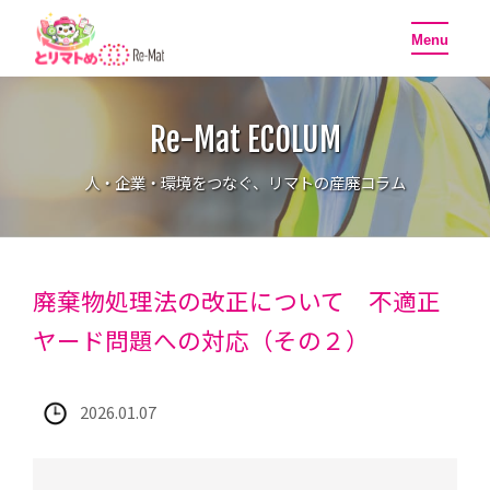
toggle
Menu
navigati
Re-Mat ECOLUM
人・企業・環境をつなぐ、リマトの産廃コラム
廃棄物処理法の改正について 不適正
ヤード問題への対応（その２）
2026.01.07